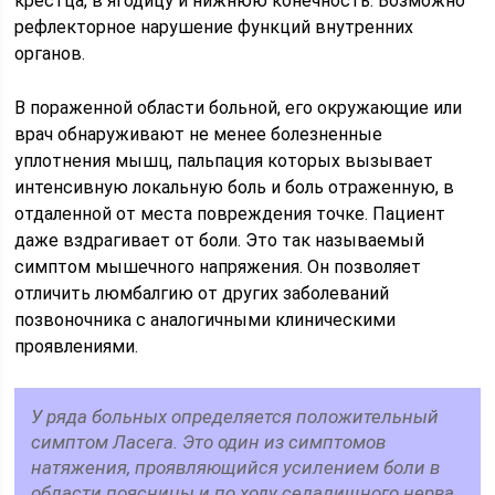
крестца, в ягодицу и нижнюю конечность. Возможно
рефлекторное нарушение функций внутренних
органов.
В пораженной области больной, его окружающие или
врач обнаруживают не менее болезненные
уплотнения мышц, пальпация которых вызывает
интенсивную локальную боль и боль отраженную, в
отдаленной от места повреждения точке. Пациент
даже вздрагивает от боли. Это так называемый
симптом мышечного напряжения. Он позволяет
отличить люмбалгию от других заболеваний
позвоночника с аналогичными клиническими
проявлениями.
У ряда больных определяется положительный
симптом Ласега. Это один из симптомов
натяжения, проявляющийся усилением боли в
области поясницы и по ходу седалищного нерва,