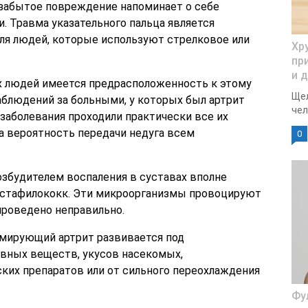
 забытое повреждение напоминает о себе
и. Травма указательного пальца является
я людей, которые используют стрелковое или
Хр
пр
и 
их людей имеется предрасположенность к этому
Щел
аблюдений за больными, у которых был артрит
чел
 заболевания проходили практически все их
а вероятность передачи недуга всем
0
збудителем воспаления в суставах вполне
 стафилококк. Эти микроорганизмы провоцируют
 проведено неправильно.
рмирующий артрит развивается под
вных веществ, укусов насекомых,
их препаратов или от сильного переохлаждения
Фу