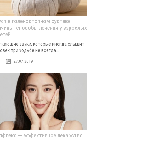
уст в голеностопном суставе:
ичины, способы лечения у взрослых
детей
кающие звуки, которые иногда слышит
овек при ходьбе не всегда...
27.07.2019
лфлекс — эффективное лекарство