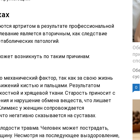
ках
аются артритом в результате профессиональной
олевание является вторичным, как следствие
таболических патологий.
Об
при
может возникнуть по таким причинам:
сп
Обе
сус
о механический фактор, так как за свою жизнь
вижений кистью и пальцами. Результатом
0
костной и хрящевой ткани. Старость приносит с
ния и нарушение обмена веществ, что лишает
Климакс у женщин сопровождается
то негативно сказывается на суставах.
олодости травма. Человек может пострадать,
ещину. Несмотря на последующее выздоровление,