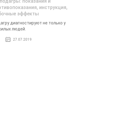
 подагры: показания и
отивопоказания, инструкция,
бочные эффекты
агру диагностируют не только у
илых людей.
27.07.2019