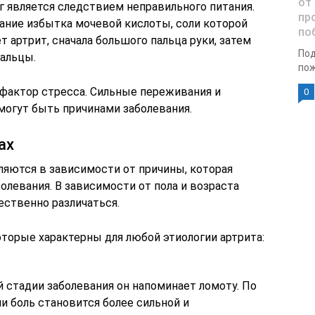
от
уг является следствием неправильного питания.
пр
ание избытка мочевой кислоты, соли которой
по
т артрит, сначала большого пальца руки, затем
Под
альцы.
пож
 фактор стресса. Сильные переживания и
0
могут быть причинами заболевания.
ах
ляются в зависимости от причины, которая
левания. В зависимости от пола и возраста
ественно различаться.
торые характерны для любой этиологии артрита:
й стадии заболевания он напоминает ломоту. По
и боль становится более сильной и